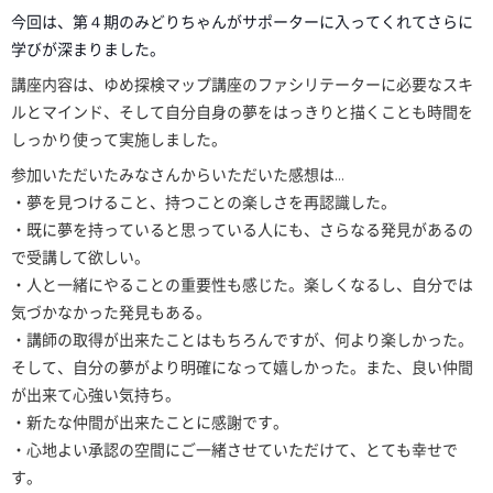
今回は、第４期のみどりちゃんがサポーターに入ってくれ
てさらに
学びが深まりました。
講座内容は、ゆめ探検マップ講座のファシリテーターに必
要なスキ
ルとマインド、そして自分自身の夢をはっきりと
描くことも時間を
しっかり使って実施しました。
参加いただいたみなさんからいただいた感想は…
・夢を見つけること、持つことの楽しさを再認識した。
・既に夢を持っていると思っている人にも、さらなる発見
があるの
で受講して欲しい。
・人と一緒にやることの重要性も感じた。楽しくなるし、
自分では
気づかなかった発見もある。
・講師の取得が出来たことはもちろんですが、何より楽し
かった。
そして、自分の夢がより明確になって嬉しかった
。また、良い仲間
が出来て心強い気持ち。
・新たな仲間が出来たことに感謝です。
・心地よい承認の空間にご一緒させていただけて、とても
幸せで
す。