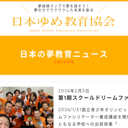
夢探検マップで夢を探そう！
夢の力でワクワクした未来を創る
Japan dream Education Association
日本の夢教育ニュース
COLUMN
2026年2月3日
第1期スクールドリームフ
2026/1/31国立青少年オリン
ムファシリテーター養成講座を開
ともなる学校への出前授業「...