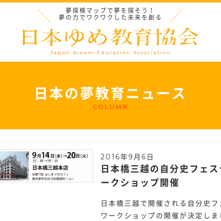
夢探検マップで夢を探そう！
夢の力でワクワクした未来を創る
Japan dream Education Association
日本の夢教育ニュース
COLUMN
2016年9月6日
日本橋三越の自分史フェス
ークショップ開催
日本橋三越で開催される自分史フェ
ワークショップの開催が決定しま