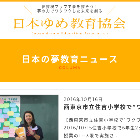
夢探検マップで夢を探そう！
夢の力でワクワクした未来を創る
Japan dream Education Association
日本の夢教育ニュース
COLUMN
2016年10月16日
西東京市立住吉小学校で”
【西東京市立住吉小学校で”ワク
2016/10/15住吉小学校で6年
授業の1～3限で実施さ...