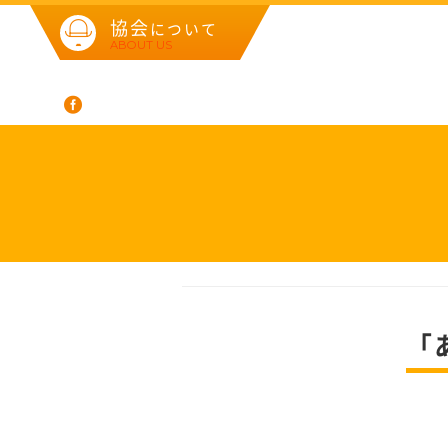
協会
について
ABOUT US
「