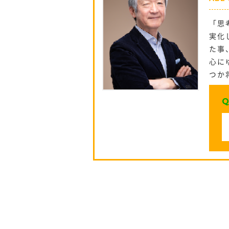
「思
実化
た事
心に
つか
Q