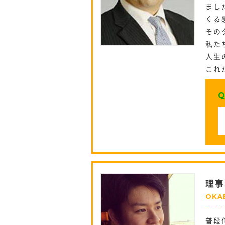
まし
くる
その
私た
人生
これ
Q
理事
OKA
普段