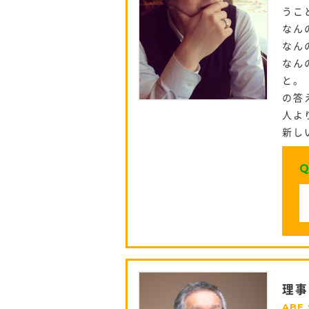
うこ
なん
なん
なん
と。
の答
人よ
新し
Q
理事
ABE