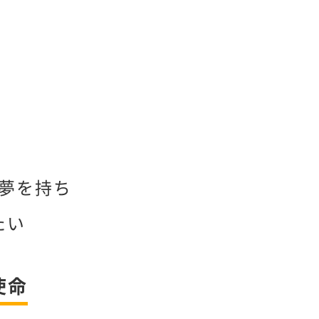
夢を持ち
たい
使命