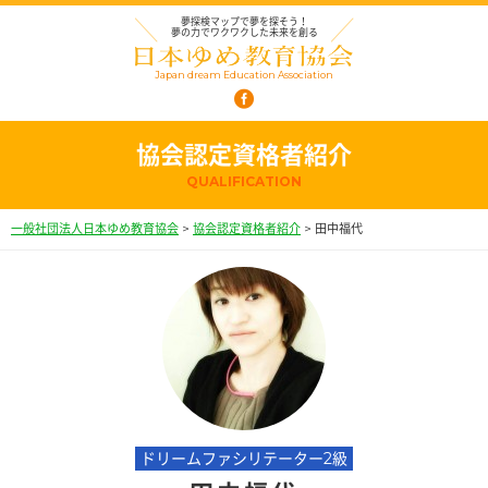
夢探検マップで夢を探そう！
夢の力でワクワクした未来を創る
Japan dream Education Association
協会認定資格者紹介
QUALIFICATION
一般社団法人日本ゆめ教育協会
>
協会認定資格者紹介
>
田中福代
ドリームファシリテーター2級