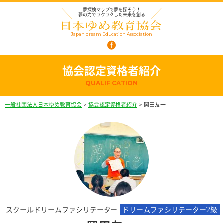
夢探検マップで夢を探そう！
夢の力でワクワクした未来を創る
Japan dream Education Association
協会認定資格者紹介
QUALIFICATION
一般社団法人日本ゆめ教育協会
>
協会認定資格者紹介
>
岡田友一
スクールドリームファシリテーター
ドリームファシリテーター2級