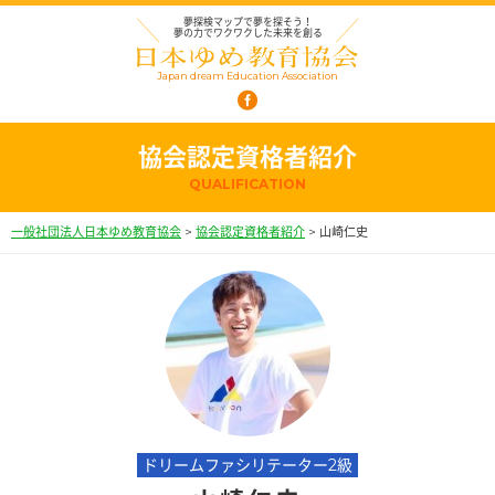
夢探検マップで夢を探そう！
夢の力でワクワクした未来を創る
Japan dream Education Association
協会認定資格者紹介
QUALIFICATION
一般社団法人日本ゆめ教育協会
>
協会認定資格者紹介
>
山崎仁史
ドリームファシリテーター2級