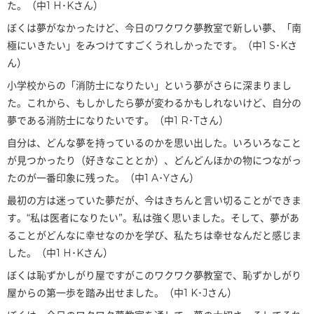
た。（中1 H･Kさん）
ぼくは夢がなかったけど、今日のワクワク夢教室で新しい夢、「南
極にいきたい」をみつけてすごくうれしかったです。（中1 S･Kさ
ん）
小学校からの「消防士になりたい」という夢がさらに深まりまし
た。これから、もしかしたら夢が変わるかもしれないけど、自分の
夢である消防士になりたいです。（中1 R･Tさん）
自分は、どんな夢を持っているのかを思い出した。いろいろなこと
が見つかったり（好きなこととか）、どんどんほかの物につながっ
たのが一番印象に残った。（中1 A･Yさん）
最初の方は迷っていた夢だが、今はきちんと言い切ることができま
す。“私は医者になりたい”。私は強く思いました。そして、夢があ
ることがどんなに幸せなのかを学び、私たちは幸せなんだと感じま
した。（中1 H･Kさん）
ぼくは恥ずかしがり屋ですがこのワクワク夢教室で、恥ずかしがり
屋からの第一歩を踏み出せました。（中1 K･Jさん）