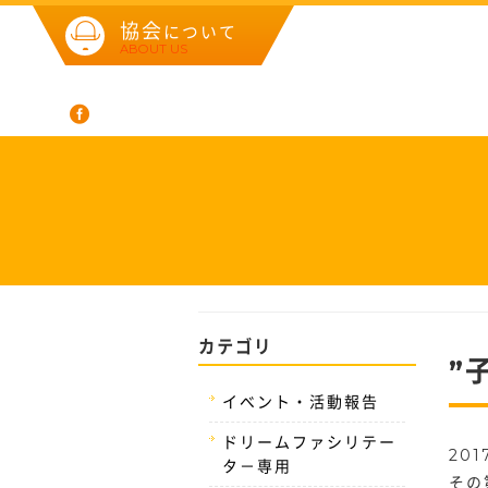
協会
について
ABOUT US
カテゴリ
”
イベント・活動報告
ドリームファシリテー
20
タ－専用
その