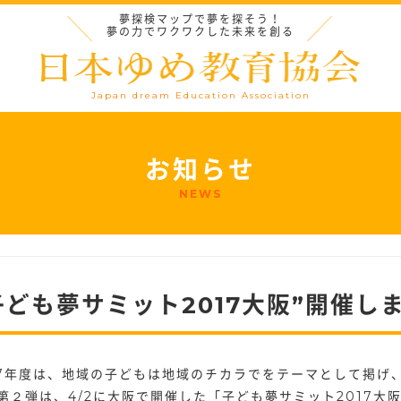
夢探検マップで夢を探そう！
夢の力でワクワクした未来を創る
Japan dream Education Association
お知らせ
NEWS
子ども夢サミット2017大阪”開催し
17年度は、地域の子どもは地域のチカラでをテーマとして掲げ
第２弾は、4/2に大阪で開催した「子ども夢サミット2017大