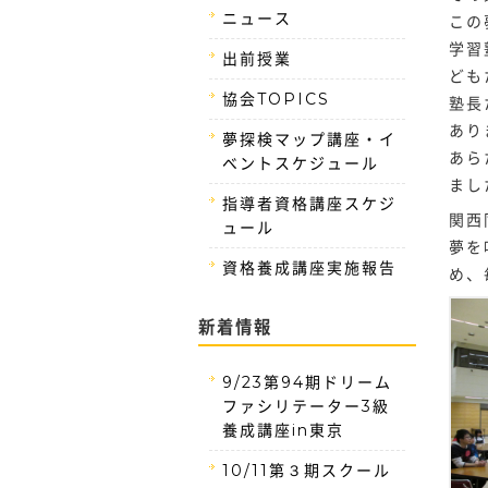
ニュース
この
学習
出前授業
ども
協会TOPICS
塾長
あり
夢探検マップ講座・イ
あら
ベントスケジュール
まし
指導者資格講座スケジ
関西
ュール
夢を
資格養成講座実施報告
め、
新着情報
9/23第94期ドリーム
ファシリテーター3級
養成講座in東京
10/11第３期スクール