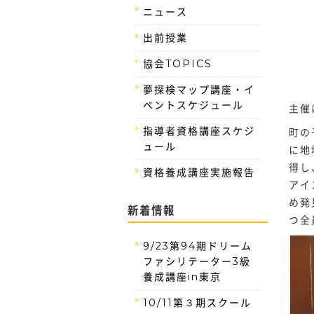
ニュース
出前授業
協会TOPICS
夢探検マップ講座・イ
ベントスケジュール
主催
指導者資格講座スケジ
町の
ュール
に地
得し
資格養成講座実施報告
アイ
め発
新着情報
つ全
9/23第94期ドリーム
ファシリテーター3級
養成講座in東京
10/11第３期スクール