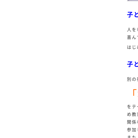
子
人を
喜ん
はじ
子
別の
「
をテ
め教
関係
参加
また