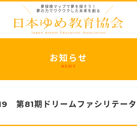
夢探検マップで夢を探そう！
夢の力でワクワクした未来を創る
Japan dream Education Association
お知らせ
NEWS
/19 第81期ドリームファシリテータ