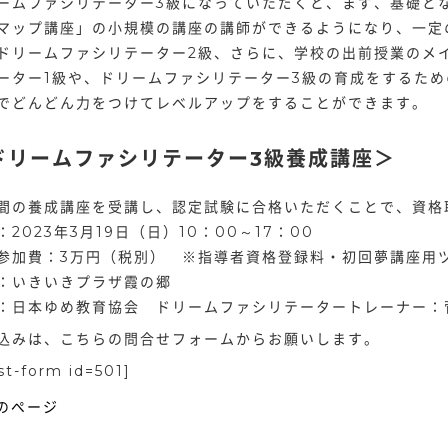
ームファシリテーター3級になっていただくと、まず、基礎と
マップ講座」の小規模の講座の講師ができるようになり、一定
ドリームファシリテーター2級、さらに、学校の出前授業のメ
ーター1級や、ドリームファシリテーター3級の育成をするた
でどんどん力をつけてレベルアップをすることができます。
ドリームファシリテーター3級養成講座＞
間の養成講座を受講し、認定試験に合
格いただくことで、資格
：2023年3月19日（日）10：00～17：00
参加費：3万円（税別） ※指導者資格登録料・初回夢講座用
：いきいきプラザ霞の郷
：日本ゆめ教育協会 ドリームファシリテータートレーナー：
込みは、こちらの問合せフォームからお願いします。
st-form id=501]
前のページ