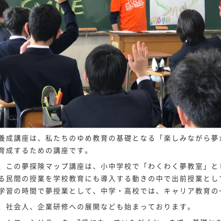
養成講座は、私たちのゆめ教育の基礎となる「楽しみ
ながら夢
育成する
ための講座です。
、この夢探険マップ講座は、小中学校で「わくわく夢
教室」と
る民間の
授業を学校教育にも導入する動きの中で出前授業とし
学習の時間で夢授業として、中学・高校では、キャリア教育の
、社会人、企業研修への展開なども始まっておりま
す。