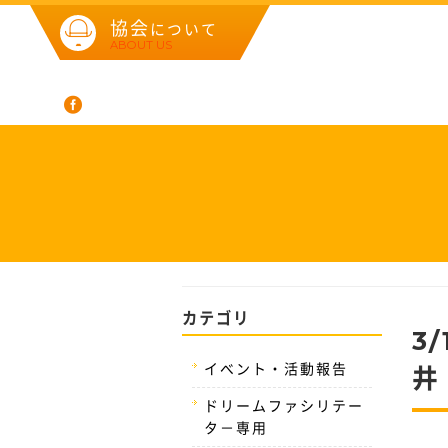
協会
について
ABOUT US
カテゴリ
3
イベント・活動報告
井
ドリームファシリテー
タ－専用