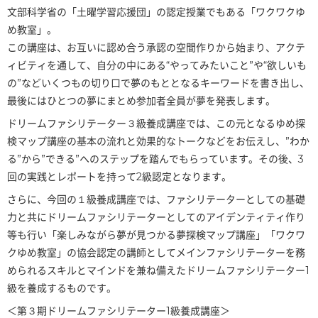
文部科学省の「土曜学習応援団」の認定授業でもある「ワクワクゆ
め教室」。
この講座は、お互いに認め合う承認の空間作りから始まり、アクテ
ィビティを通して、自分の中にある“やってみたいこと”や“欲しいも
の”などいくつもの切り口で夢のもととなるキーワードを書き出し、
最後にはひとつの夢にまとめ参加者全員が夢を発表します。
ドリームファシリテーター３級養成講座では、この元となるゆめ探
検マップ講座の基本の流れと効果的なトークなどをお伝えし、”わか
る”から”できる”へのステップを踏んでもらっています。その後、3
回の実践とレポートを持って2級認定となります。
さらに、今回の１級養成講座では、ファシリテーターとしての基礎
力と共にドリームファシリテーターとしてのアイデンティティ作り
等も行い「楽しみながら夢が見つかる夢探検マップ講座」「ワクワ
クゆめ教室」の協会認定の講師としてメインファシリテーターを務
められるスキルとマインドを兼ね備えたドリームファシリテーター1
級を養成するものです。
＜第３期ドリームファシリテーター1級養成講座＞