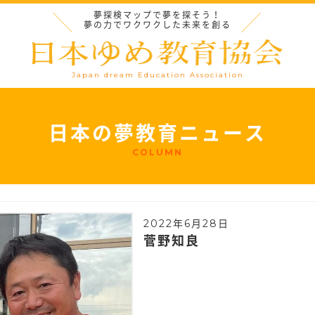
夢探検マップで夢を探そう！
夢の力でワクワクした未来を創る
Japan dream Education Association
日本の夢教育ニュース
COLUMN
2022年6月28日
菅野知良