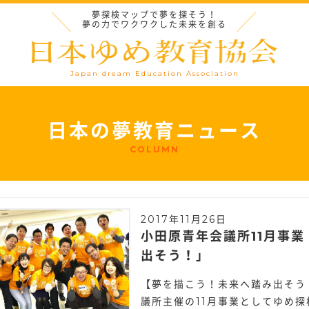
夢探検マップで夢を探そう！
夢の力でワクワクした未来を創る
Japan dream Education Association
日本の夢教育ニュース
COLUMN
2017年11月26日
小田原青年会議所11月事
出そう！」
【夢を描こう！未来へ踏み出そう！】
議所主催の11月事業としてゆめ